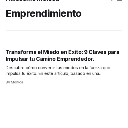
Emprendimiento
Transforma el Miedo en Éxito: 9 Claves para
Impulsar tu Camino Emprendedor.
Descubre cómo convertir tus miedos en la fuerza que
impulsa tu éxito. En este artículo, basado en una
experiencia personal de superación, se exploran nueve
By Monica
ingredientes esenciales—desde la gratitud hasta la
ambición—para transformar los desafíos del
emprendimiento en oportunidades de crecimiento.